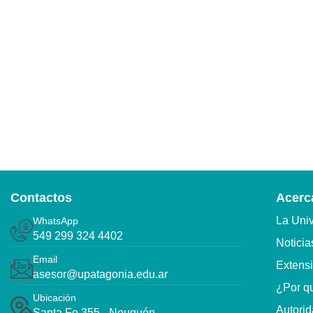
Contactos
Acerca
La Uni
WhatsApp
549 299 324 4402
Noticia
Email
Extensi
asesor@upatagonia.edu.ar
¿Por qu
Ubicación
Autori
Santa Fe 355 - Neuquén