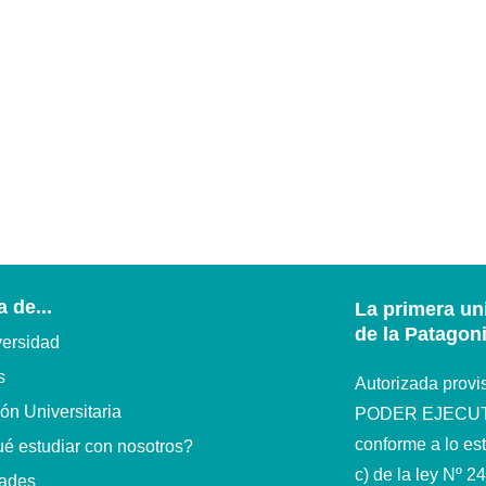
 de...
La primera un
de la Patagon
versidad
s
Autorizada prov
ón Universitaria
PODER EJECUTI
conforme a lo est
é estudiar con nosotros?
c) de la ley Nº 2
dades